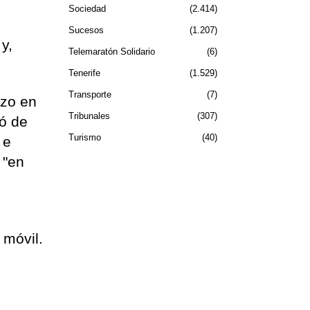
Sociedad
2.414
Sucesos
1.207
y,
Telemaratón Solidario
6
Tenerife
1.529
Transporte
7
azo en
Tribunales
307
nó de
Turismo
40
 e
 "en
 móvil.