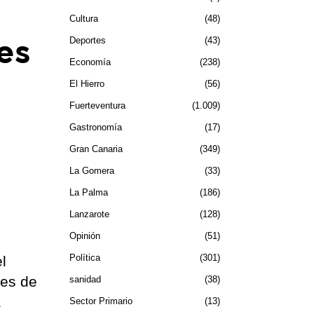
Cultura
48
es
Deportes
43
Economía
238
El Hierro
56
Fuerteventura
1.009
Gastronomía
17
Gran Canaria
349
La Gomera
33
La Palma
186
Lanzarote
128
Opinión
51
Política
301
l
les de
sanidad
38
á
Sector Primario
13