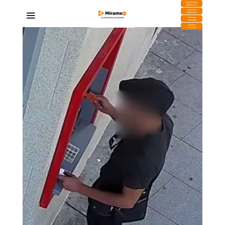
DESCARGA
MIRAPLAY
Buzón de
Sugerencias
Contratar
Publicidad
Contacto
Comercial