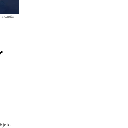
la capital
r
bjeto