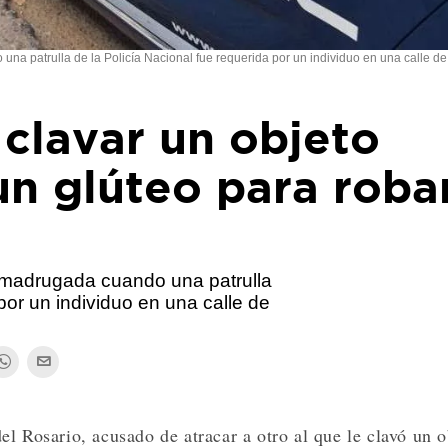
patrulla de la Policía Nacional fue requerida por un individuo en una calle de 
clavar un objeto
un glúteo para roba
madrugada cuando una patrulla
por un individuo en una calle de
l Rosario, acusado de atracar a otro al que le clavó un o