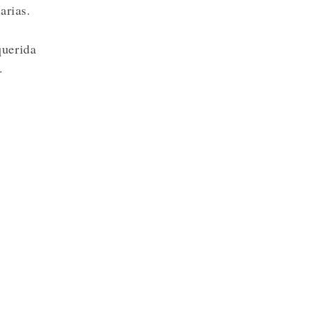
arias.
querida
.