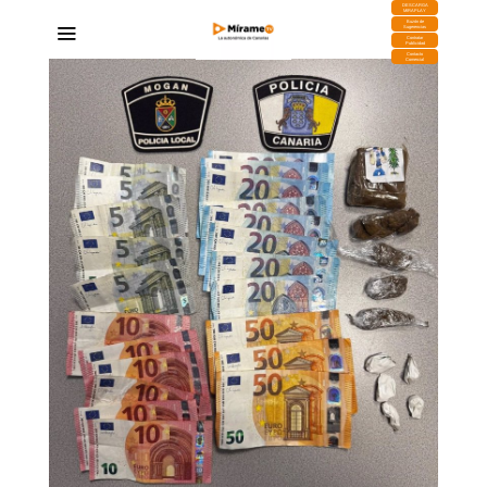
DESCARGA
MIRAPLAY
Buzón de
Sugerencias
Contratar
Publicidad
Contacto
Comercial