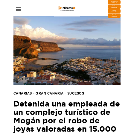
DESCARGA
MIRAPLAY
Buzón de
Sugerencias
Contratar
Publicidad
Contacto
Comercial
CANARIAS
·
GRAN CANARIA
·
SUCESOS
Detenida una empleada de
un complejo turístico de
Mogán por el robo de
joyas valoradas en 15.000