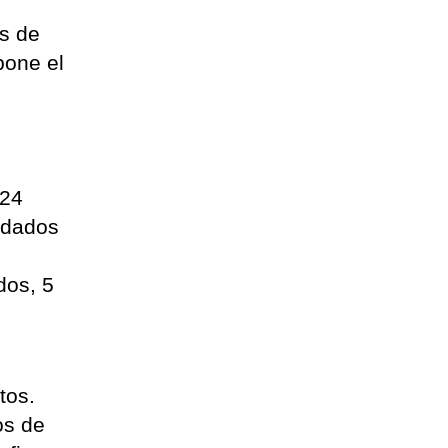
es de
pone el
 24
o dados
dos, 5
tos.
os de