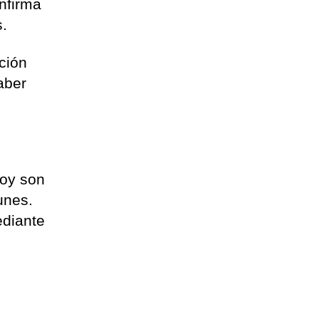
nfirma
s.
ción
haber
Hoy son
lunes.
ediante