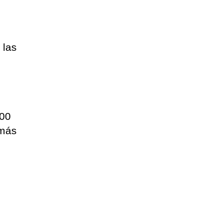
s
 las
900
 más