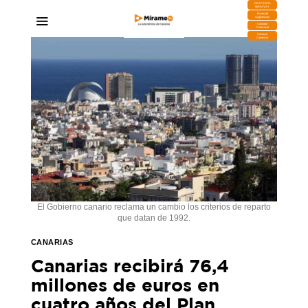
DESCARGA
MIRAPLAY
Buzón de
Sugerencias
Contratar
Publicidad
Contacto
Comercial
El Gobierno canario reclama un cambio los criterios de reparto
que datan de 1992.
CANARIAS
Canarias recibirá 76,4
millones de euros en
cuatro años del Plan