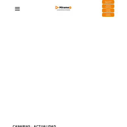
DESCARGA
MIRAPLAY
Buzón de
Sugerencias
Contratar
Publicidad
Contacto
Comercial
CANARIAS
·
ACTUALIDAD