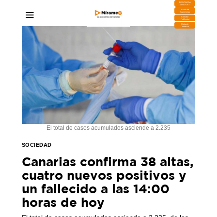
DESCARGA
MIRAPLAY
Buzón de
Sugerencias
Contratar
Publicidad
Contacto
Comercial
El total de casos acumulados asciende a 2.235
SOCIEDAD
Canarias confirma 38 altas,
cuatro nuevos positivos y
un fallecido a las 14:00
horas de hoy