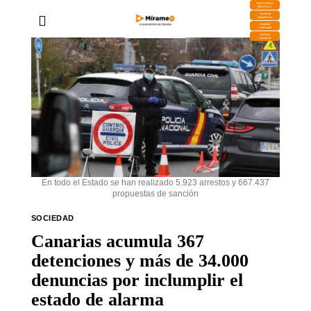
DESCARGA
MIRAPLAY
Buzón de
Sugerencias
Contratar
Publicidad
Contacto
Comercial
En todo el Estado se han realizado 5.923 arrestos y 667.437
propuestas de sanción
SOCIEDAD
Canarias acumula 367
detenciones y más de 34.000
denuncias por inclumplir el
estado de alarma