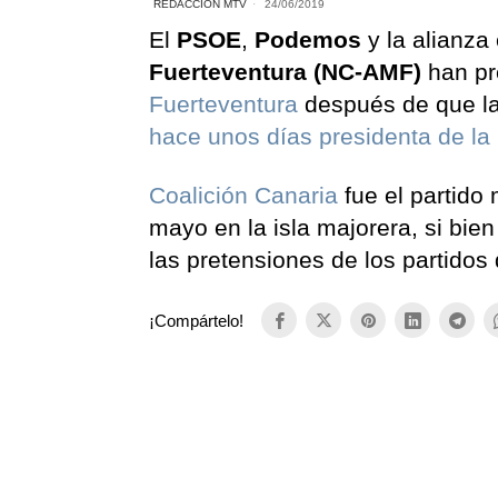
REDACCIÓN MTV
24/06/2019
El
PSOE
,
Podemos
y la alianza
Fuerteventura (NC-AMF)
han pr
Fuerteventura
después de que la
hace unos días presidenta de la i
Coalición Canaria
fue el partido
mayo en la isla majorera, si bie
las pretensiones de los partidos
¡Compártelo!