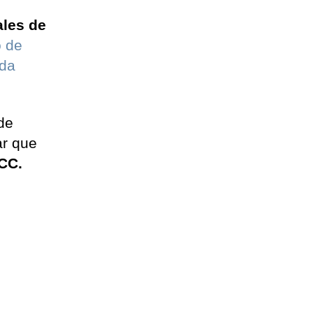
les de
o de
ada
de
ar que
 CC.