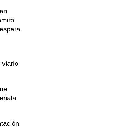
uan
amiro
 espera
 viario
que
señala
ntación