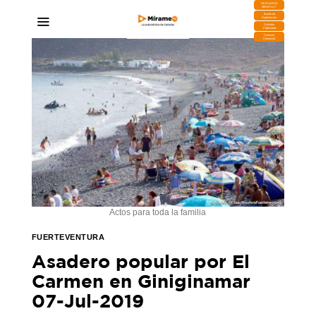
DESCARGA
MIRAPLAY
Buzón de
Sugerencias
Contratar
Publicidad
Contacto
Comercial
Actos para toda la familia
FUERTEVENTURA
Asadero popular por El
Carmen en Giniginamar
07-Jul-2019