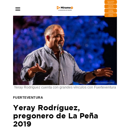
DESCARGA
MIRAPLAY
Buzón de
Sugerencias
Contratar
Publicidad
Contacto
Comercial
Yeray Rodríguez cuenta con grandes vínculos con Fuerteventura
FUERTEVENTURA
Yeray Rodríguez,
pregonero de La Peña
2019