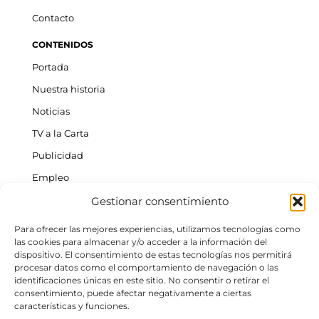
Contacto
CONTENIDOS
Portada
Nuestra historia
Noticias
TV a la Carta
Publicidad
Empleo
Gestionar consentimiento
ACTUALIDAD INSULAR
Tenerife
Para ofrecer las mejores experiencias, utilizamos tecnologías como
las cookies para almacenar y/o acceder a la información del
Gran Canaria
dispositivo. El consentimiento de estas tecnologías nos permitirá
procesar datos como el comportamiento de navegación o las
La Palma
identificaciones únicas en este sitio. No consentir o retirar el
Fuerteventura
consentimiento, puede afectar negativamente a ciertas
características y funciones.
La Gomera