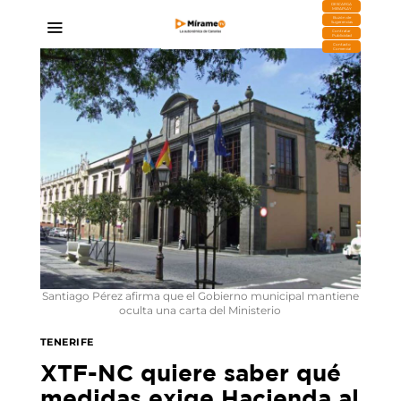
DESCARGA
MIRAPLAY
Buzón de
Sugerencias
Contratar
Publicidad
Contacto
Comercial
Santiago Pérez afirma que el Gobierno municipal mantiene
oculta una carta del Ministerio
TENERIFE
XTF-NC quiere saber qué
medidas exige Hacienda al