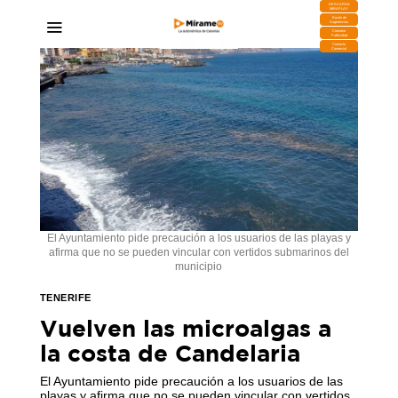
DESCARGA
MIRAPLAY
Buzón de
Sugerencias
Contratar
Publicidad
Contacto
Comercial
El Ayuntamiento pide precaución a los usuarios de las playas y
afirma que no se pueden vincular con vertidos submarinos del
municipio
TENERIFE
Vuelven las microalgas a
la costa de Candelaria
El Ayuntamiento pide precaución a los usuarios de las
playas y afirma que no se pueden vincular con vertidos