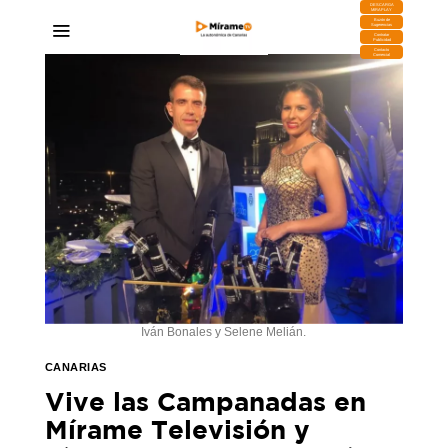
DESCARGA
MIRAPLAY
Buzón de
Sugerencias
Contratar
Publicidad
Contacto
Comercial
Iván Bonales y Selene Melián.
CANARIAS
Vive las Campanadas en
Mírame Televisión y