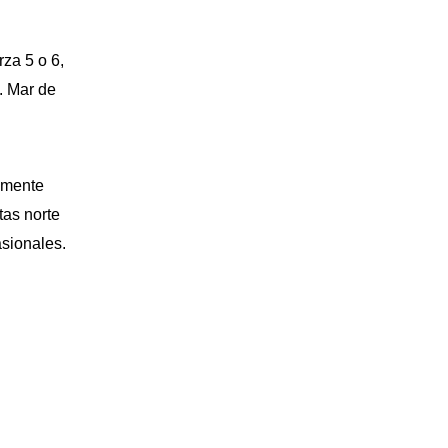
rza 5 o 6,
a. Mar de
almente
tas norte
sionales.