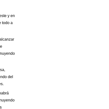
este y en
e todo a
 alcanzar
de
minuyendo
sa,
ondo del
es.
 habrá
minuyendo
os