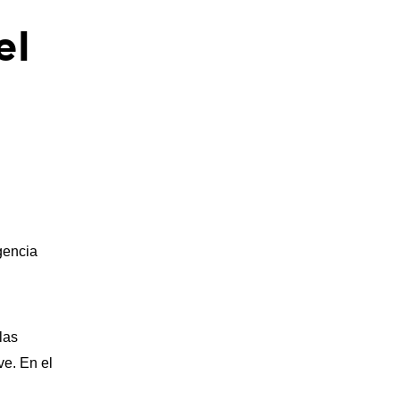
el
Agencia
las
ve. En el