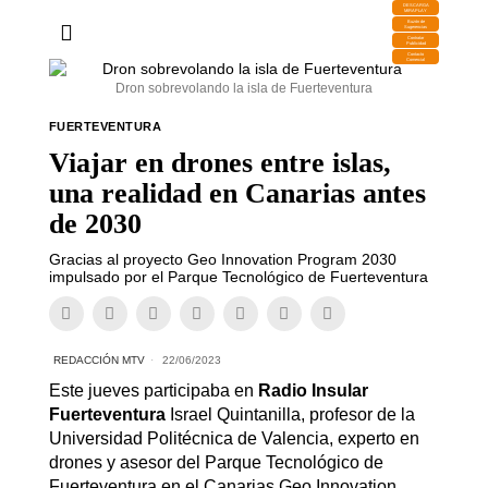
DESCARGA
MIRAPLAY
Buzón de
Sugerencias
Contratar
Publicidad
Contacto
Comercial
Dron sobrevolando la isla de Fuerteventura
FUERTEVENTURA
Viajar en drones entre islas,
una realidad en Canarias antes
de 2030
Gracias al proyecto Geo Innovation Program 2030
impulsado por el Parque Tecnológico de Fuerteventura
REDACCIÓN MTV
22/06/2023
Este jueves participaba en
Radio Insular
Fuerteventura
Israel Quintanilla, profesor de la
Universidad Politécnica de Valencia, experto en
drones y asesor del Parque Tecnológico de
Fuerteventura en el Canarias Geo Innovation