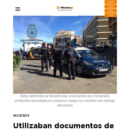
DESCARGA
MIRAPLAY
Buzón de
Sugerencias
Contratar
Publicidad
Contacto
Comercial
Siete detenidos al desarticular una banda que compraba
productos tecnológicos a plazos y luego los vendían por debajo
del precio
SUCESOS
Utilizaban documentos de