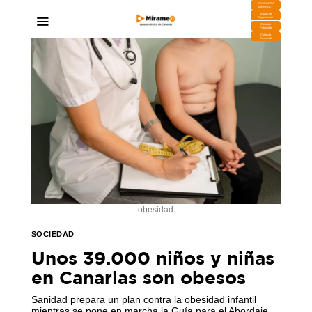
DESCARGA
MIRAPLAY
Buzón de
Sugerencias
Contratar
Publicidad
Contacto
Comercial
obesidad
SOCIEDAD
Unos 39.000 niños y niñas
en Canarias son obesos
Sanidad prepara un plan contra la obesidad infantil
mientras se pone en marcha la Guía para el Abordaje