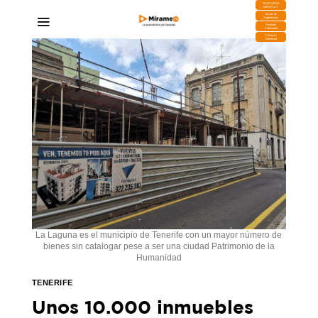
DESCARGA
MIRAPLAY
Buzón de
Sugerencias
Contratar
Publicidad
Contacto
Comercial
La Laguna es el municipio de Tenerife con un mayor número de
bienes sin catalogar pese a ser una ciudad Patrimonio de la
Humanidad
TENERIFE
Unos 10.000 inmuebles