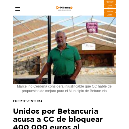
DESCARGA
MIRAPLAY
Buzón de
Sugerencias
Contratar
Publicidad
Contacto
Comercial
Marcelino Cerdeña considera injustificable que CC hable de
propuestas de mejora para el Municipio de Betancuria
FUERTEVENTURA
Unidos por Betancuria
acusa a CC de bloquear
400.000 euros al