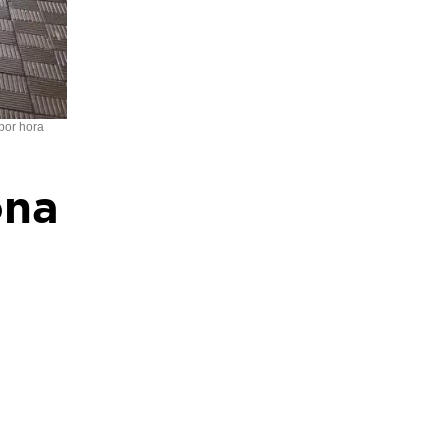
 por hora
ona