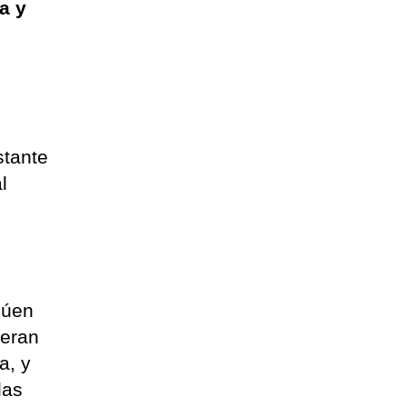
a y
stante
l
e
núen
peran
a, y
las