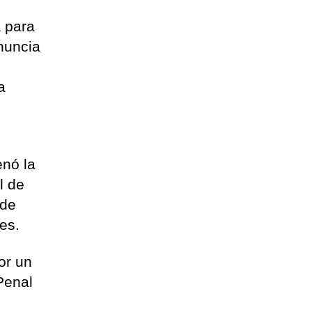
a para
nuncia
a
enó la
l de
 de
es.
or un
Penal