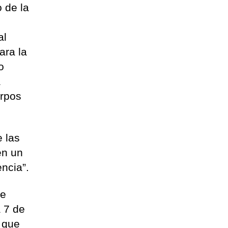
 de la
al
ara la
o
a
erpos
e las
en un
encia”.
le
a 7 de
s que