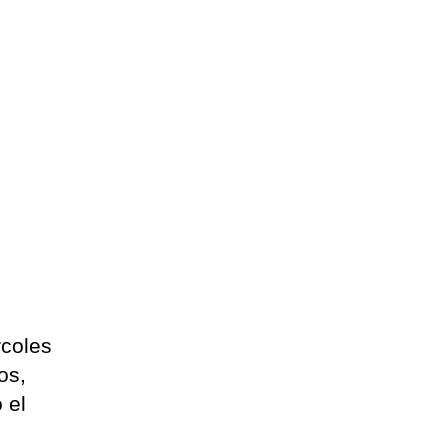
a
rcoles
os,
 el