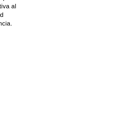
iva al
ud
ncia.