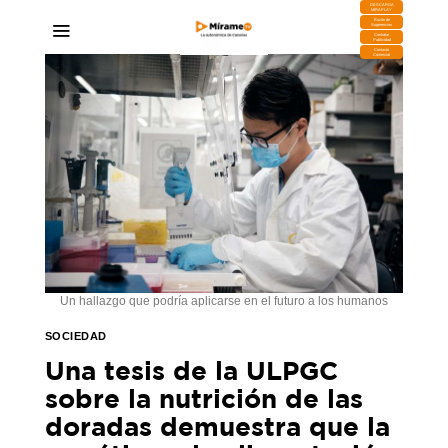
DESCARGA
MIRAPLAY
Buzón de
Sugerencias
Contratar
Publicidad
Contacto
Comercial
Un hallazgo que podría aplicarse en el futuro a los humanos
SOCIEDAD
Una tesis de la ULPGC
sobre la nutrición de las
doradas demuestra que la