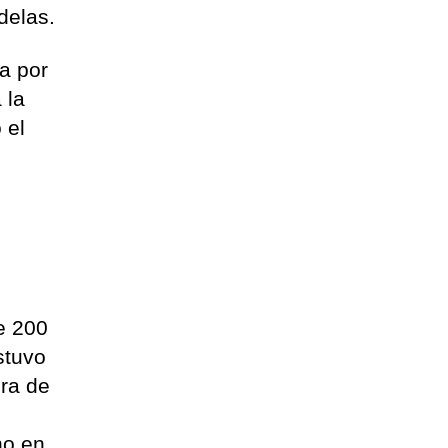
delas.
a por
 la
 el
e 200
stuvo
era de
no en