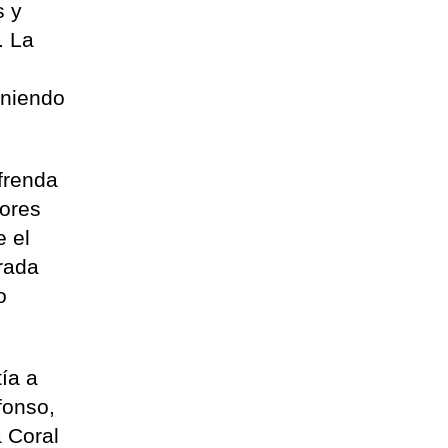
s y
. La
iniendo
frenda
lores
e el
rada
o
ía a
fonso,
a Coral