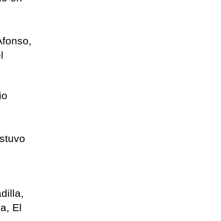
Afonso,
l
io
estuvo
dilla,
a, El