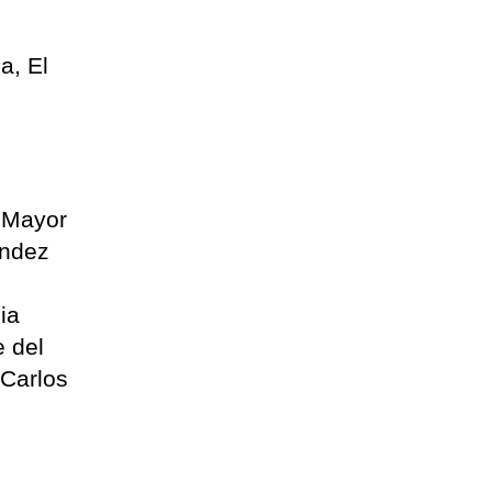
a, El
o Mayor
ández
ia
e del
 Carlos