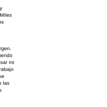
 y
 Miles
os
rgen.
uerido
esar mi
trabajo
se
e las
s