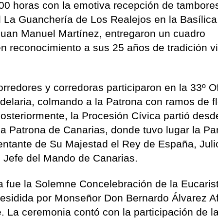
00 horas con la emotiva recepción de tambore
l La Guanchería de Los Realejos en la Basílica
r, Juan Manuel Martínez, entregaron un cuadro
n reconocimiento a sus 25 años de tradición v
rredores y corredoras participaron en la 33º O
andelaria, colmando a la Patrona con ramos de f
steriormente, la Procesión Cívica partió desd
la Patrona de Canarias, donde tuvo lugar la Pa
sentante de Su Majestad el Rey de España, Juli
l Jefe del Mando de Canarias.
a fue la Solemne Concelebración de la Eucarist
 presidida por Monseñor Don Bernardo Álvarez A
. La ceremonia contó con la participación de l