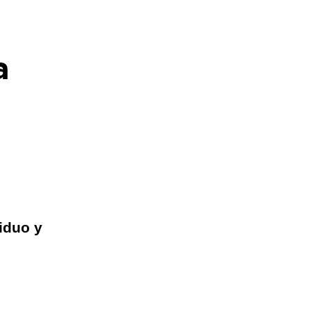
a
iduo y