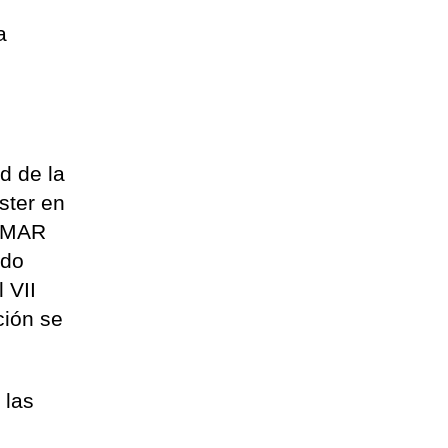
a
d de la
ster en
EOMAR
ado
 VII
ción se
 las