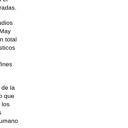
radas.
udios
 May
n total
sticos
fines
 de la
go que
 los
s
 humano