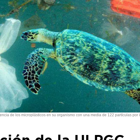
dencia de los microplásticos en su organismo con una media de 122 partículas por 
ación de la ULPGC