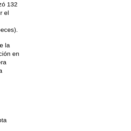
izó 132
r el
peces).
e la
ción en
era
a
ota