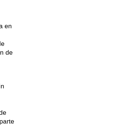
ca en
de
ón de
in
 de
parte