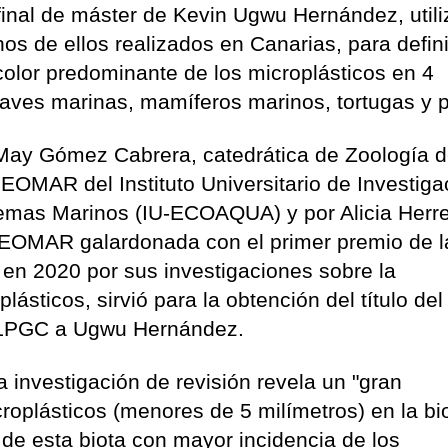
 final de máster de Kevin Ugwu Hernández, util
os de ellos realizados en Canarias, para defini
 color predominante de los microplásticos en 4
aves marinas, mamíferos marinos, tortugas y 
r May Gómez Cabrera, catedrática de Zoología d
OMAR del Instituto Universitario de Investiga
temas Marinos (IU-ECOAQUA) y por Alicia Herr
po EOMAR galardonada con el primer premio de l
en 2020 por sus investigaciones sobre la
ásticos, sirvió para la obtención del título del
ULPGC a Ugwu Hernández.
la investigación de revisión revela un "gran
croplásticos (menores de 5 milímetros) en la bi
 de esta biota con mayor incidencia de los