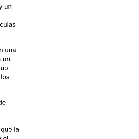
y un
ículas
on una
n un
duo,
 los
de
 que la
 el