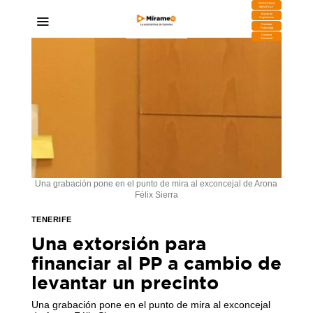
DESCARGA
MIRAPLAY
Buzón de
Sugerencias
Contratar
Publicidad
Contacto
Comercial
Una grabación pone en el punto de mira al exconcejal de Arona
Félix Sierra
TENERIFE
Una extorsión para
financiar al PP a cambio de
levantar un precinto
Una grabación pone en el punto de mira al exconcejal