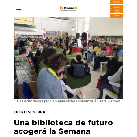
DESCARGA
MIRAPLAY
Buzón de
Sugerencias
Contratar
Publicidad
Contacto
Comercial
Las actividades propiamente dichas comenzarán este viernes
FUERTEVENTURA
Una biblioteca de futuro
acogerá la Semana