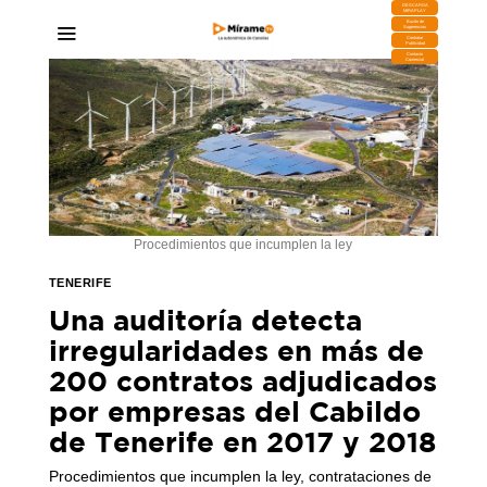
DESCARGA
MIRAPLAY
Buzón de
Sugerencias
Contratar
Publicidad
Contacto
Comercial
Procedimientos que incumplen la ley
TENERIFE
Una auditoría detecta
irregularidades en más de
200 contratos adjudicados
por empresas del Cabildo
de Tenerife en 2017 y 2018
Procedimientos que incumplen la ley, contrataciones de