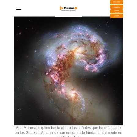
DESCARGA
MIRAPLAY
Buzón de
Sugerencias
Contratar
Publicidad
Contacto
Comercial
Ana Monreal explica hasta ahora las señales que ha detectado
en las Galaxias Antena se han encontrado fundamentalmente en