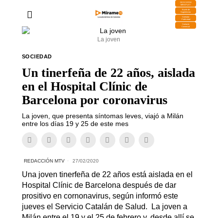
DESCARGA
MIRAPLAY
Buzón de
Sugerencias
Contratar
Publicidad
Contacto
Comercial
La joven
SOCIEDAD
Un tinerfeña de 22 años, aislada
en el Hospital Clínic de
Barcelona por coronavirus
La joven, que presenta síntomas leves, viajó a Milán
entre los días 19 y 25 de este mes
REDACCIÓN MTV
27/02/2020
Una joven tinerfeña de 22 años está aislada en el
Hospital Clínic de Barcelona después de dar
prositivo en cornonavirus, según informó este
jueves el Servicio Catalán de Salud. La joven a
Milán entre el 19 y el 25 de febrero y, desde allí se