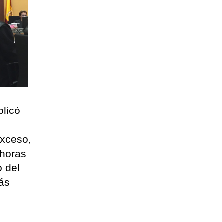
plicó
exceso,
 horas
o del
ás