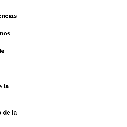
encias
unos
de
e la
 de la