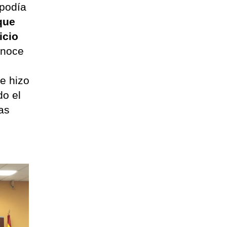
 podía
que
icio
onoce
e hizo
do el
las