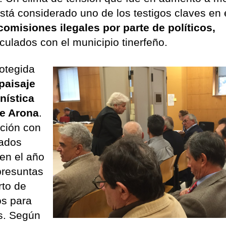
stá considerado uno de los testigos claves en 
omisiones ilegales por parte de políticos,
culados con el municipio tinerfeño.
otegida
paisaje
nística
de Arona
.
ación con
cados
 en el año
presuntas
rto de
os para
s. Según