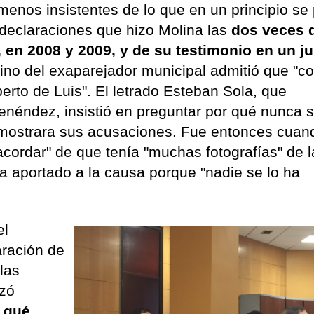
menos insistentes de lo que en un principio se
s declaraciones que hizo Molina las
dos veces 
r, en 2008 y 2009, y de su testimonio en un ju
rino del exaparejador municipal admitió que "c
berto de Luis". El letrado Esteban Sola, que
enéndez, insistió en preguntar por qué nunca s
emostrara sus acusaciones. Fue entonces cuan
acordar" de que tenía "muchas fotografías" de 
ha aportado a la causa porque "nadie se lo ha
el
aración de
las
izó
 qué