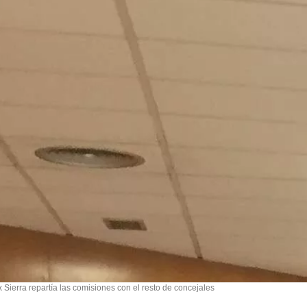
x Sierra repartía las comisiones con el resto de concejales