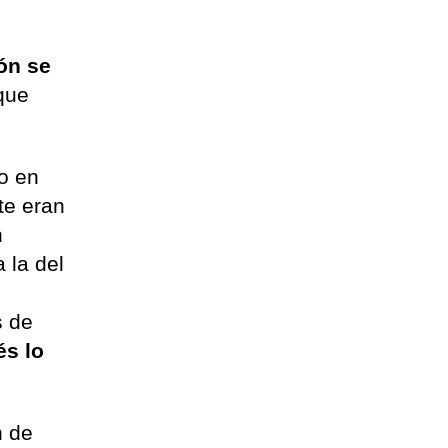
ón se
 que
ro en
te eran
n
 la del
s de
és lo
n de