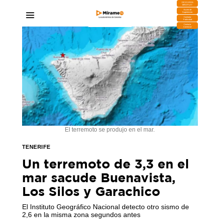
DESCARGA
MIRAPLAY
Buzón de
Sugerencias
Contratar
Publicidad
Contacto
Comercial
El terremoto se produjo en el mar.
TENERIFE
Un terremoto de 3,3 en el
mar sacude Buenavista,
Los Silos y Garachico
El Instituto Geográfico Nacional detecto otro sismo de
2,6 en la misma zona segundos antes