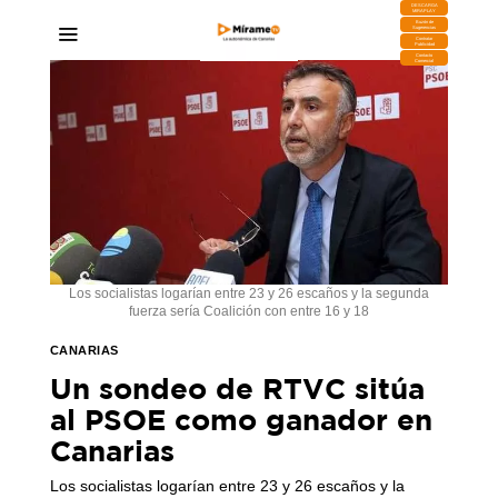
DESCARGA
MIRAPLAY
Buzón de
Sugerencias
Contratar
Publicidad
Contacto
Comercial
Los socialistas logarían entre 23 y 26 escaños y la segunda
fuerza sería Coalición con entre 16 y 18
CANARIAS
Un sondeo de RTVC sitúa
al PSOE como ganador en
Canarias
Los socialistas logarían entre 23 y 26 escaños y la