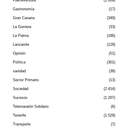
Fuerteventura
1.009
Gastronomía
17
Gran Canaria
349
La Gomera
33
La Palma
186
Lanzarote
128
Opinión
51
Política
301
sanidad
38
Sector Primario
13
Sociedad
2.414
Sucesos
1.207
Telemaratón Solidario
6
Tenerife
1.529
Transporte
7