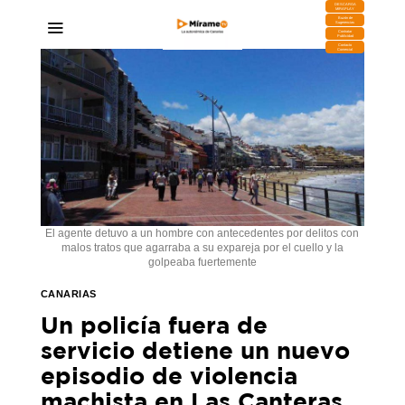
DESCARGA
MIRAPLAY
Buzón de
Sugerencias
Contratar
Publicidad
Contacto
Comercial
El agente detuvo a un hombre con antecedentes por delitos con
malos tratos que agarraba a su expareja por el cuello y la
golpeaba fuertemente
CANARIAS
Un policía fuera de
servicio detiene un nuevo
episodio de violencia
machista en Las Canteras