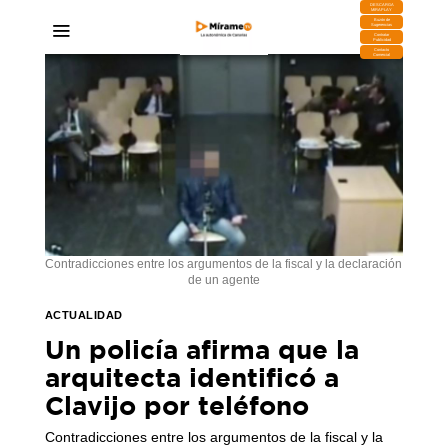
DESCARGA
MIRAPLAY
Buzón de
Sugerencias
Contratar
Publicidad
Contacto
Comercial
Contradicciones entre los argumentos de la fiscal y la declaración
de un agente
ACTUALIDAD
Un policía afirma que la
arquitecta identificó a
Clavijo por teléfono
Contradicciones entre los argumentos de la fiscal y la