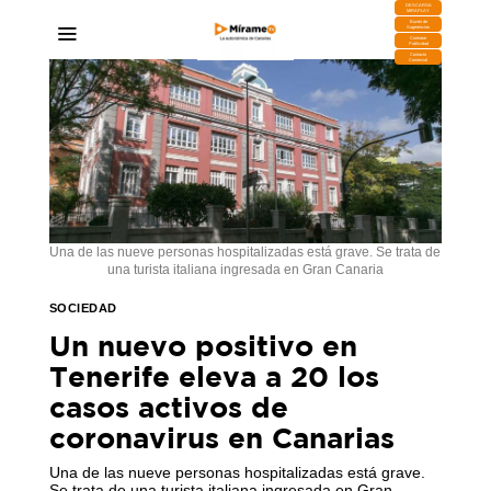
DESCARGA
MIRAPLAY
Buzón de
Sugerencias
Contratar
Publicidad
Contacto
Comercial
Una de las nueve personas hospitalizadas está grave. Se trata de
una turista italiana ingresada en Gran Canaria
SOCIEDAD
Un nuevo positivo en
Tenerife eleva a 20 los
casos activos de
coronavirus en Canarias
Una de las nueve personas hospitalizadas está grave.
Se trata de una turista italiana ingresada en Gran