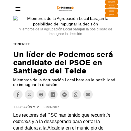
DESCARGA
MIRAPLAY
Buzón de
Sugerencias
Contratar
Publicidad
Contacto
Comercial
Miembros de la Agrupación Local barajan la posibilidad de
impugnar la decisión
TENERIFE
Un líder de Podemos será
candidato del PSOE en
Santiago del Teide
Miembros de la Agrupación Local barajan la posibilidad
de impugnar la decisión
REDACCIÓN MTV
21/04/2015
Los rectores del PSC han tenido que recurrir
in
extremis
y a la desesperada para cerrar la
candidatura a la Alcaldía en el municipio de