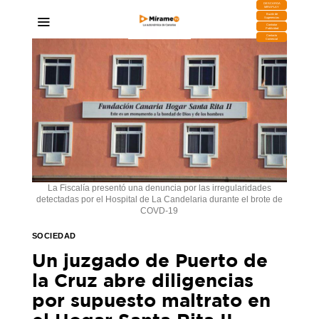
DESCARGA
MIRAPLAY
Buzón de
Sugerencias
Contratar
Publicidad
Contacto
Comercial
La Fiscalía presentó una denuncia por las irregularidades
detectadas por el Hospital de La Candelaria durante el brote de
COVD-19
SOCIEDAD
Un juzgado de Puerto de
la Cruz abre diligencias
por supuesto maltrato en