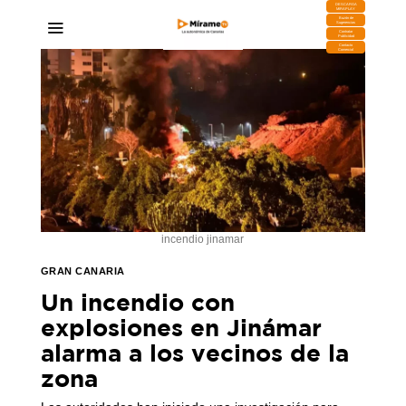
DESCARGA
MIRAPLAY
Buzón de
Sugerencias
Contratar
Publicidad
Contacto
Comercial
incendio jinamar
GRAN CANARIA
Un incendio con
explosiones en Jinámar
alarma a los vecinos de la
zona