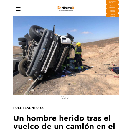
DESCARGA
MIRAPLAY
Buzón de
Sugerencias
Contratar
Publicidad
Contacto
Comercial
Varón
FUERTEVENTURA
Un hombre herido tras el
vuelco de un camión en el