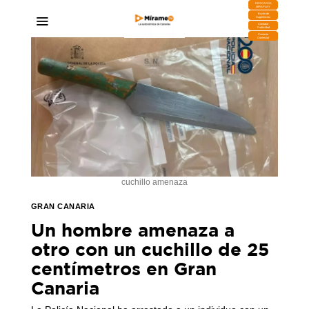
DESCARGA
MIRAPLAY
Buzón de
Sugerencias
Contratar
Publicidad
Contacto
Comercial
cuchillo amenaza
GRAN CANARIA
Un hombre amenaza a
otro con un cuchillo de 25
centímetros en Gran
Canaria