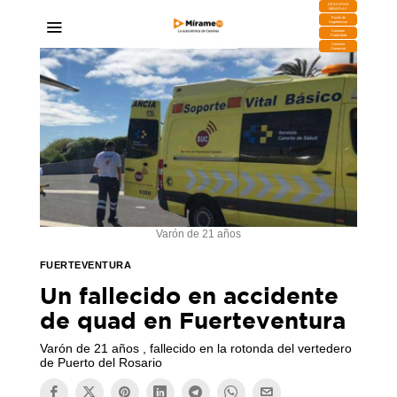
DESCARGA
MIRAPLAY
Buzón de
Sugerencias
Contratar
Publicidad
Contacto
Comercial
Varón de 21 años
FUERTEVENTURA
Un fallecido en accidente
de quad en Fuerteventura
Varón de 21 años , fallecido en la rotonda del vertedero
de Puerto del Rosario