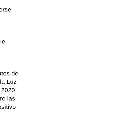
s
erse
ue
utos de
 la Luz
e 2020
re las
sitivo