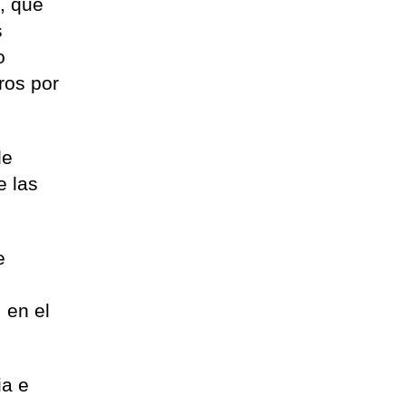
, que
s
o
ros por
de
e las
e
 en el
ia e