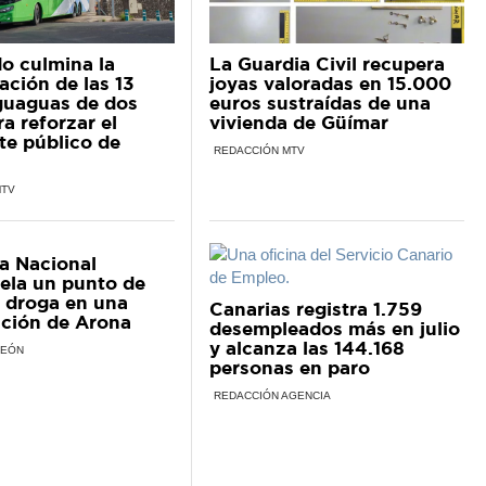
do culmina la
La Guardia Civil recupera
ación de las 13
joyas valoradas en 15.000
guaguas de dos
euros sustraídas de una
ra reforzar el
vivienda de Güímar
te público de
REDACCIÓN MTV
MTV
ía Nacional
ela un punto de
 droga en una
Canarias registra 1.759
ción de Arona
desempleados más en julio
y alcanza las 144.168
LEÓN
personas en paro
REDACCIÓN AGENCIA