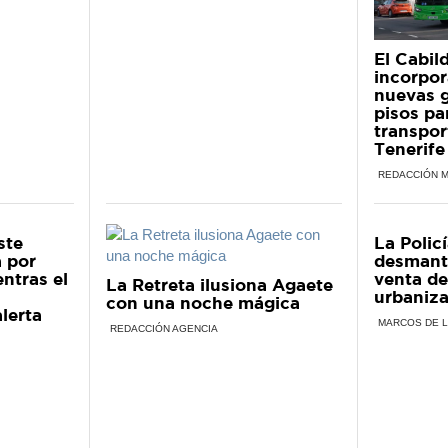
El Cabil
incorpor
nuevas 
pisos pa
transpor
Tenerife
REDACCIÓN 
ste
La Polic
a por
desmant
entras el
venta de
La Retreta ilusiona Agaete
urbaniza
con una noche mágica
lerta
MARCOS DE 
REDACCIÓN AGENCIA