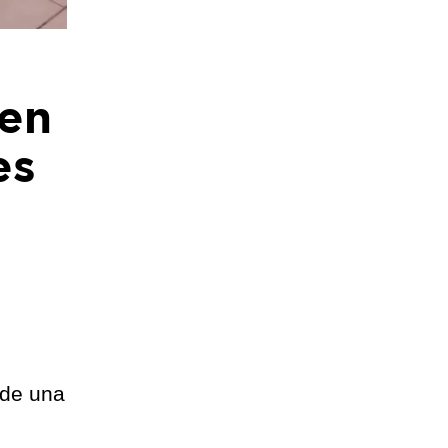
 en
es
 de una