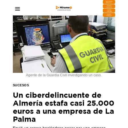
DESCARGA
MIRAPLAY
Buzón de
Sugerencias
Contratar
Publicidad
Contacto
Comercial
Agente de la Guardia Civil investigando un caso.
SUCESOS
Un ciberdelincuente de
Almería estafa casi 25.000
euros a una empresa de La
Palma