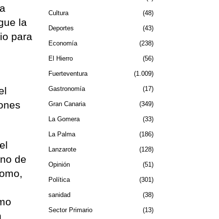
la
Cultura
48
gue la
Deportes
43
io para
Economía
238
El Hierro
56
Fuerteventura
1.009
el
Gastronomía
17
iones
Gran Canaria
349
La Gomera
33
La Palma
186
el
Lanzarote
128
rno de
Opinión
51
nomo,
Política
301
sanidad
38
omo
Sector Primario
13
n