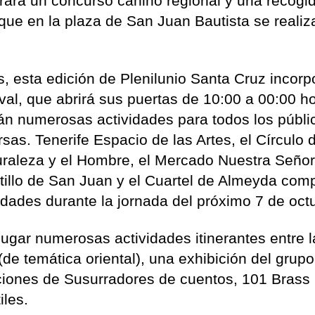
brará un concurso canino regional y una recogi
 que en la plaza de San Juan Bautista se realiz
s, esta edición de Plenilunio Santa Cruz incorp
al, que abrirá sus puertas de 10:00 a 00:00 ho
rán numerosas actividades para todos los públi
as. Tenerife Espacio de las Artes, el Círculo 
turaleza y el Hombre, el Mercado Nuestra Seño
stillo de San Juan y el Cuartel de Almeyda com
dades durante la jornada del próximo 7 de oct
lugar numerosas actividades itinerantes entre 
(de temática oriental), una exhibición del grup
aciones de Susurradores de cuentos, 101 Brass
iles.