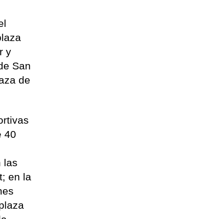
el
plaza
r y
 de San
laza de
rtivas
e 40
 las
; en la
nes
 plaza