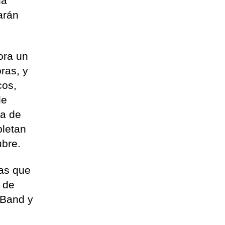
da
arán
ora un
ras, y
cos,
de
ra de
pletan
ubre.
las que
o de
 Band y