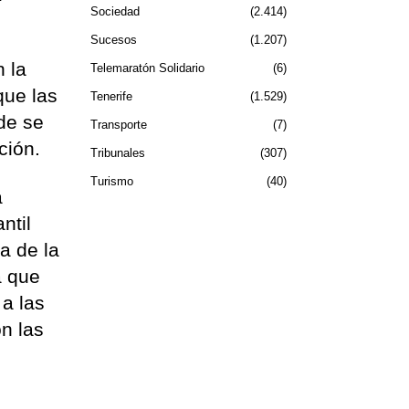
Sociedad
2.414
Sucesos
1.207
n la
Telemaratón Solidario
6
que las
Tenerife
1.529
de se
Transporte
7
ción.
Tribunales
307
Turismo
40
a
ntil
a de la
a que
 a las
n las