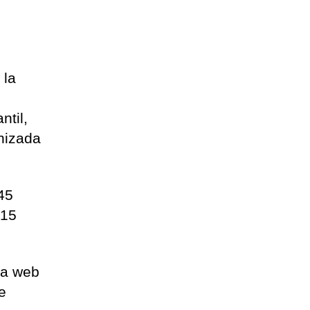
 la
ntil,
nizada
:45
 15
 la web
e