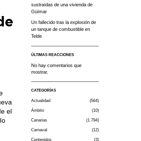
sustraídas de una vivienda de
Güímar
de
Un fallecido tras la explosión de
un tanque de combustible en
Telde
ÚLTIMAS REACCIONES
No hay comentarios que
mostrar.
CATEGORÍAS
e
Actualidad
564
ueva
de el
Ámbito
10
lo
Canarias
1.794
Carnaval
12
Contenidos
3