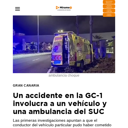
DESCARGA
MIRAPLAY
Buzón de
Sugerencias
Contratar
Publicidad
Contacto
Comercial
ambulancia choque
GRAN CANARIA
Un accidente en la GC-1
involucra a un vehículo y
una ambulancia del SUC
Las primeras investigaciones apuntan a que el
conductor del vehículo particular pudo haber cometido