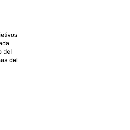
jetivos
sada
o del
has del