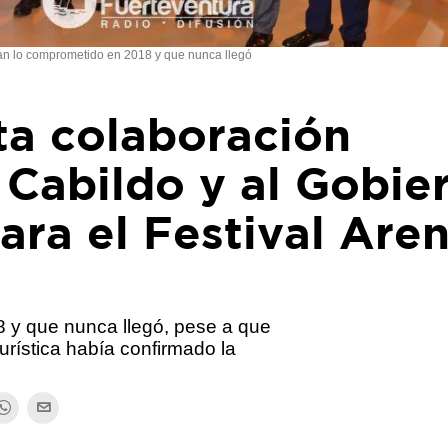
n lo comprometido en 2018 y que nunca llegó
ita colaboración
 Cabildo y al Gobie
ara el Festival Are
 y que nunca llegó, pese a que
urística había confirmado la