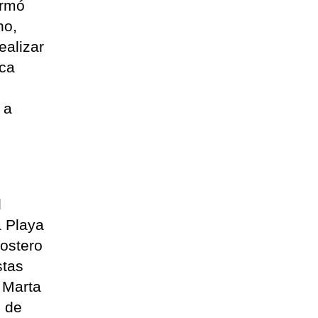
irmó
ho,
ealizar
nca
 a
l
a Playa
costero
stas
 Marta
o de