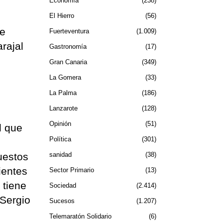
Economía
238
El Hierro
56
de
Fuerteventura
1.009
rajal
Gastronomía
17
Gran Canaria
349
La Gomera
33
La Palma
186
Lanzarote
128
Opinión
51
l que
Política
301
uestos
sanidad
38
ientes
Sector Primario
13
 tiene
Sociedad
2.414
 Sergio
Sucesos
1.207
Telemaratón Solidario
6