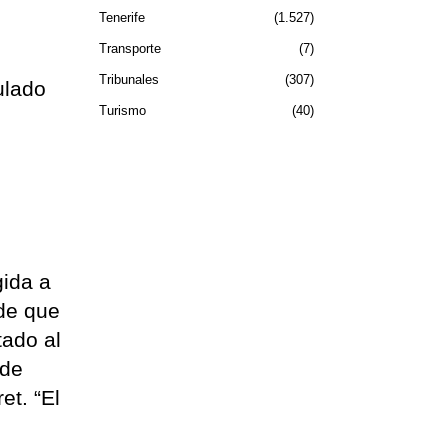
Tenerife
1.527
Transporte
7
Tribunales
307
ulado
Turismo
40
gida a
 de que
tado al
 de
et. “El