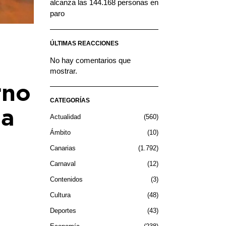
alcanza las 144.168 personas en
paro
ÚLTIMAS REACCIONES
No hay comentarios que
mostrar.
rno
CATEGORÍAS
na
Actualidad
560
Ámbito
10
Canarias
1.792
Carnaval
12
Contenidos
3
Cultura
48
Deportes
43